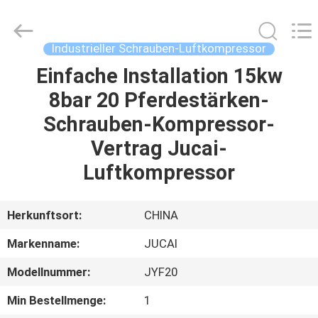
Road
Enterprise
Management
Services
Co.,
Industrieller Schrauben-Luftkompressor
Ltd..
All
Einfache Installation 15kw
HAUS
Rights
Reserved.
8bar 20 Pferdestärken-
PRODUKTE
Schrauben-Kompressor-
Vertrag Jucai-
ÜBER
Luftkompressor
UNS
Herkunftsort:
CHINA
FABRIK-
Markenname:
JUCAI
AUSFLUG
Modellnummer:
JYF20
QUALITÄTSKONTROLLE
Min Bestellmenge:
1