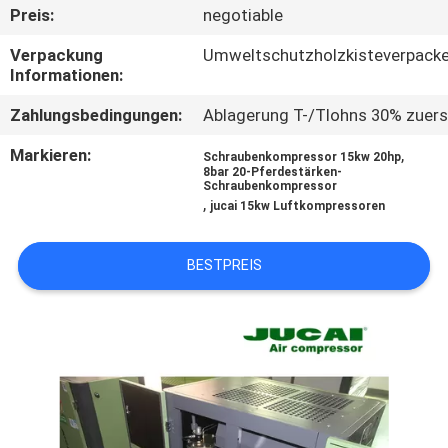
Preis:
negotiable
TRETEN
Verpackung
Umweltschutzholzkisteverpack
SIE
Informationen:
MIT
Zahlungsbedingungen:
Ablagerung T-/Tlohns 30% zuers
UNS
Markieren:
,
Schraubenkompressor 15kw 20hp
IN
8bar 20-Pferdestärken-
Schraubenkompressor
,
VERBINDUNG
jucai 15kw Luftkompressoren
BESTPREIS
NACHRICHTEN
FORDERN
SIE
EIN
ZITAT