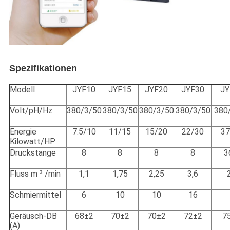
Spezifikationen
Modell
JYF10
JYF15
JYF20
JYF30
JY
Volt/pH/Hz
380/3/50
380/3/50
380/3/50
380/3/50
380
Energie
7.5/10
11/15
15/20
22/30
37
Kilowatt/HP
Druckstange
8
8
8
8
3
Fluss m ³ /min
1,1
1,75
2,25
3,6
Schmiermittel
6
10
10
16
Geräusch-DB
68±2
70±2
70±2
72±2
7
(A)