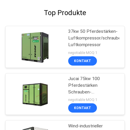
Top Produkte
37kw 50 Pferdestärken-
Luftkompressor/schraubenarti
Luftkompressor
negotiable MOQ:1
KONTAKT
Jucai 75kw 100
Pferdestärken
Schrauben-
Luftkompressor-variable
negotiable MOQ:1
Frequenz-
KONTAKT
Wind-industrieller