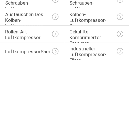
Schrauben-
Schrauben-
Luftkompressor
Luftkompressor
Austauschen Des 
Kolben-
Kolben-
Luftkompressor-
Luftkompressors
Pumpe
Rollen-Art 
Gekühlter 
Luftkompressor
Komprimierter 
Trockner
Industrieller 
LuftkompressorSammelbehälter
Luftkompressor-
Filter