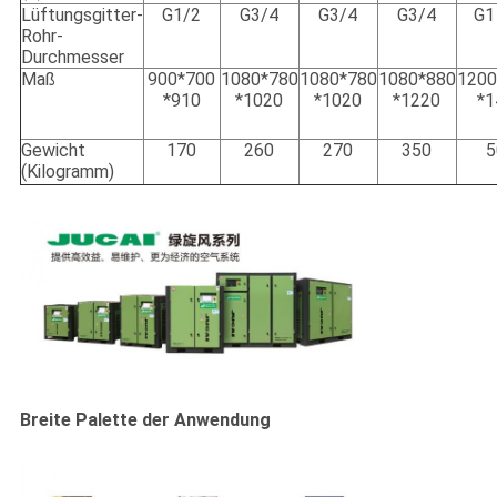
Lüftungsgitter-
G1/2
G3/4
G3/4
G3/4
G1
Rohr-
Durchmesser
Maß
900*700
1080*780
1080*780
1080*880
1200
*910
*1020
*1020
*1220
*1
Gewicht
170
260
270
350
5
(Kilogramm)
Breite Palette der Anwendung