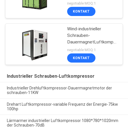
Luftkompressor-variable
negotiable MOQ:1
Frequenz-
KONTAKT
Wind-industrieller
Schrauben-
DauermagnetLuftkompressor
7.5kw 10hp
negotiable MOQ:1
KONTAKT
Industrieller Schrauben-Luftkompressor
Industrieller Drehluftkompressor-Dauermagnetmotor der
schrauben-11KW
Drehart Luftkompressor-variable Frequenz der Energie-75kw
100hp
Lärmarmer industrieller Luftkompressor 1080*780*1020mm
der Schrauben-70dB