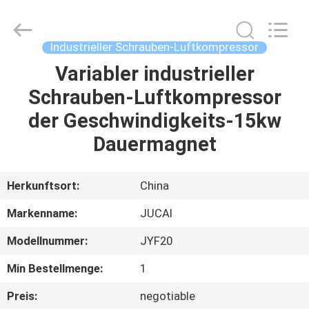
Road
Enterprise
Management
Services
Co.,
Industrieller Schrauben-Luftkompressor
Ltd..
All
Variabler industrieller
HAUS
Rights
Reserved.
Schrauben-Luftkompressor
PRODUKTE
der Geschwindigkeits-15kw
Dauermagnet
ÜBER
UNS
Herkunftsort:
China
Markenname:
JUCAI
FABRIK-
Modellnummer:
JYF20
AUSFLUG
Min Bestellmenge:
1
QUALITÄTSKONTROLLE
Preis:
negotiable