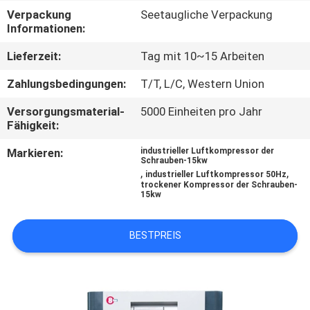
Verpackung
Seetaugliche Verpackung
TRETEN
Informationen:
SIE
Lieferzeit:
Tag mit 10~15 Arbeiten
MIT
Zahlungsbedingungen:
T/T, L/C, Western Union
UNS
Versorgungsmaterial-
5000 Einheiten pro Jahr
IN
Fähigkeit:
VERBINDUNG
Markieren:
industrieller Luftkompressor der
Schrauben-15kw
,
,
industrieller Luftkompressor 50Hz
trockener Kompressor der Schrauben-
NACHRICHTEN
15kw
FORDERN
BESTPREIS
SIE
EIN
ZITAT