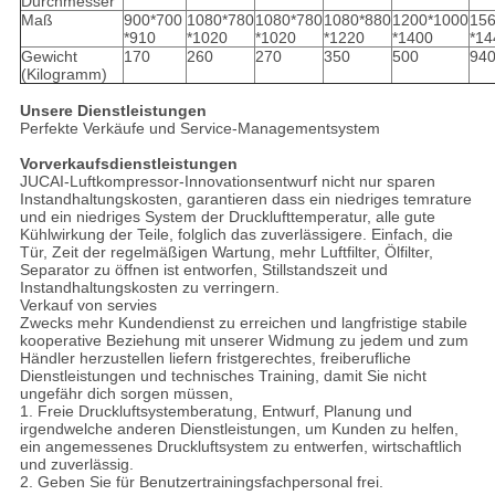
Durchmesser
Maß
900*700
1080*780
1080*780
1080*880
1200*1000
156
*910
*1020
*1020
*1220
*1400
*14
Gewicht
170
260
270
350
500
94
(Kilogramm)
Unsere Dienstleistungen
Perfekte Verkäufe und Service-Managementsystem
Vorverkaufsdienstleistungen
JUCAI-Luftkompressor-Innovationsentwurf nicht nur sparen
Instandhaltungskosten, garantieren dass ein niedriges temrature
und ein niedriges System der Drucklufttemperatur, alle gute
Kühlwirkung der Teile, folglich das zuverlässigere. Einfach, die
Tür, Zeit der regelmäßigen Wartung, mehr Luftfilter, Ölfilter,
Separator zu öffnen ist entworfen, Stillstandszeit und
Instandhaltungskosten zu verringern.
Verkauf von servies
Zwecks mehr Kundendienst zu erreichen und langfristige stabile
kooperative Beziehung mit unserer Widmung zu jedem und zum
Händler herzustellen liefern fristgerechtes, freiberufliche
Dienstleistungen und technisches Training, damit Sie nicht
ungefähr dich sorgen müssen,
1. Freie Druckluftsystemberatung, Entwurf, Planung und
irgendwelche anderen Dienstleistungen, um Kunden zu helfen,
ein angemessenes Druckluftsystem zu entwerfen, wirtschaftlich
und zuverlässig.
2. Geben Sie für Benutzertrainingsfachpersonal frei.