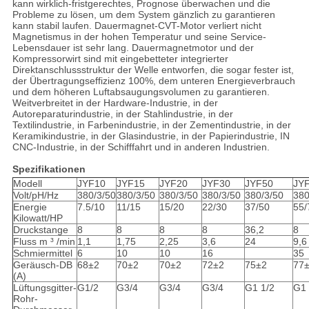
kann wirklich-fristgerechtes, Prognose überwachen und die
Probleme zu lösen, um dem System gänzlich zu garantieren
kann stabil laufen. Dauermagnet-CVT-Motor verliert nicht
Magnetismus in der hohen Temperatur und seine Service-
Lebensdauer ist sehr lang. Dauermagnetmotor und der
Kompressorwirt sind mit eingebetteter integrierter
Direktanschlussstruktur der Welle entworfen, die sogar fester ist,
der Übertragungseffizienz 100%, dem unteren Energieverbrauch
und dem höheren Luftabsaugungsvolumen zu garantieren.
Weitverbreitet in der Hardware-Industrie, in der
Autoreparaturindustrie, in der Stahlindustrie, in der
Textilindustrie, in Farbenindustrie, in der Zementindustrie, in der
Keramikindustrie, in der Glasindustrie, in der Papierindustrie, IN
CNC-Industrie, in der Schifffahrt und in anderen Industrien.
Spezifikationen
Modell
JYF10
JYF15
JYF20
JYF30
JYF50
JY
Volt/pH/Hz
380/3/50
380/3/50
380/3/50
380/3/50
380/3/50
380
Energie
7.5/10
11/15
15/20
22/30
37/50
55/
Kilowatt/HP
Druckstange
8
8
8
8
36,2
8
Fluss m ³ /min
1,1
1,75
2,25
3,6
24
9,6
Schmiermittel
6
10
10
16
35
Geräusch-DB
68±2
70±2
70±2
72±2
75±2
77
(A)
Lüftungsgitter-
G1/2
G3/4
G3/4
G3/4
G1 1/2
G1 
Rohr-