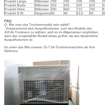
Produkt Länge
Millimeter
700
705
705
705
7
Produkt Breite
Millimeter
320
425
425
425
4
Produkt Höhe
Millimeter
590
660
715
765
8
Produkt N.W.
Kilogramm
40
48
53,5
58
6
FAQ:
Q: Wie man das Trocknermodell nein wählt?
: Entsprechend dem Auspuffvolumen, zum des Modells des
JUCAI-Trockners zu wählen, wird es im Allgemeinen empfohlen,
dass das vorgewählte Modell etwas größer als das tatsächliche
Auspuffvolumen ist.
Ist unten das Bild unserer JS-7.5A Trocknermaschine als Ihre
Referenz.