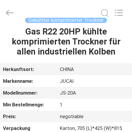
Road
Enterprise
Management
Services
Co.,
Gekühlter komprimierter Trockner
Ltd..
All
Gas R22 20HP kühlte
HAUS
Rights
Reserved.
komprimierten Trockner für
PRODUKTE
allen industriellen Kolben
ÜBER
Herkunftsort:
CHINA
UNS
Markenname:
JUCAI
Modellnummer:
JS-20A
FABRIK-
Min Bestellmenge:
1
AUSFLUG
Preis:
negotiable
QUALITÄTSKONTROLLE
Verpackung
Karton, 705 (L)*425 (W)*815