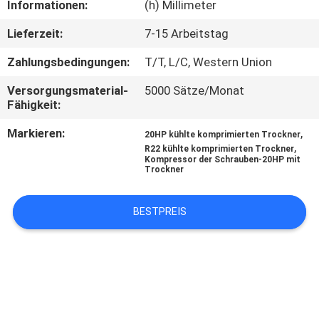
Informationen:
(h) Millimeter
TRETEN
Lieferzeit:
7-15 Arbeitstag
SIE
Zahlungsbedingungen:
T/T, L/C, Western Union
MIT
Versorgungsmaterial-
5000 Sätze/Monat
UNS
Fähigkeit:
IN
Markieren:
,
20HP kühlte komprimierten Trockner
,
VERBINDUNG
R22 kühlte komprimierten Trockner
Kompressor der Schrauben-20HP mit
Trockner
NACHRICHTEN
BESTPREIS
FORDERN
SIE
EIN
ZITAT