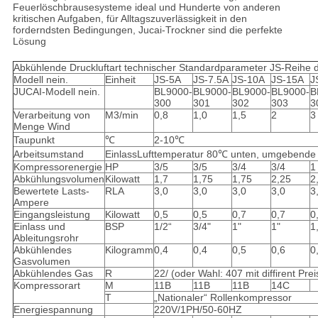
Feuerlöschbrausesysteme ideal und Hunderte von anderen
kritischen Aufgaben, für Alltagszuverlässigkeit in den
forderndsten Bedingungen, Jucai-Trockner sind die perfekte
Lösung
Abkühlende Druckluftart technischer Standardparameter JS-Reihe 
Modell nein.
Einheit
JS-5A
JS-7.5A
JS-10A
JS-15A
J
JUCAI-Modell nein.
BL9000-
BL9000-
BL9000-
BL9000-
B
300
301
302
303
3
Verarbeitung von
M3/min
0,8
1,0
1,5
2
3
Menge Wind
Taupunkt
℃
2-10℃
Arbeitsumstand
EinlassLufttemperatur 80℃ unten, umgebende
Kompressorenergie
HP
3/5
3/5
3/4
3/4
1
Abkühlungsvolumen
Kilowatt
1,7
1,75
1,75
2,25
2
Bewertete Lasts-
RLA
3,0
3,0
3,0
3,0
3
Ampere
Eingangsleistung
Kilowatt
0,5
0,5
0,7
0,7
0
Einlass und
BSP
1/2“
3/4"
1"
1"
1
Ableitungsrohr
Abkühlendes
Kilogramm
0,4
0,4
0,5
0,6
0
Gasvolumen
Abkühlendes Gas
R
22/ (oder Wahl: 407 mit diffirent Prei
Kompressorart
M
11B
11B
11B
14C
T
„Nationaler“ Rollenkompressor
Energiespannung
220V/1PH/50-60HZ