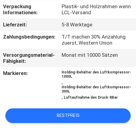
Verpackung
Plastik- und Holzrahmen wenn
TRETEN
Informationen:
LCL-Versand
SIE
Lieferzeit:
5-8 Werktage
MIT
Zahlungsbedingungen:
T/T machen 30% Anzahlung
UNS
zuerst, Western Union
IN
Versorgungsmaterial-
Monat mit 10000 Sätzen
Fähigkeit:
VERBINDUNG
Markieren:
Holding-Behälter des Luftkompressor-
1000L
,
NACHRICHTEN
Holding-Behälter des Luftkompressor-
300L
,
Luftaufnahme des Druck-8Bar
FORDERN
SIE
BESTPREIS
EIN
ZITAT