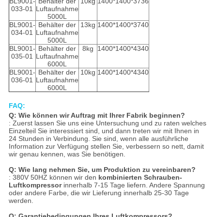
BL9001-
Behälter der
10kg
1400*1400*3736
033-01
Luftaufnahme
5000L
BL9001-
Behälter der
13kg
1400*1400*3740
034-01
Luftaufnahme
5000L
BL9001-
Behälter der
8kg
1400*1400*4340
035-01
Luftaufnahme
6000L
BL9001-
Behälter der
10kg
1400*1400*4340
036-01
Luftaufnahme
6000L
FAQ:
Q: Wie können wir Auftrag mit Ihrer Fabrik beginnen?
: Zuerst lassen Sie uns eine Untersuchung und zu raten welches
Einzelteil Sie interessiert sind, und dann treten wir mit Ihnen in
24 Stunden in Verbindung. Sie sind, wenn alle ausführliche
Information zur Verfügung stellen Sie, verbessern so nett, damit
wir genau kennen, was Sie benötigen.
Q: Wie lang nehmen Sie, um Produktion zu vereinbaren?
: 380V 50HZ können wir den
kombinierten Schrauben-
Luftkompressor
innerhalb 7-15 Tage liefern. Andere Spannung
oder andere Farbe, die wir Lieferung innerhalb 25-30 Tage
werden.
Q: Garantiebedingungen Ihres Luftkompressors?