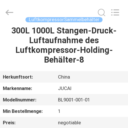
Road
Enterprise
Management
Services
Co.,
LuftkompressorSammelbehälter
Ltd..
All
300L 1000L Stangen-Druck-
HAUS
Rights
Reserved.
Luftaufnahme des
PRODUKTE
Luftkompressor-Holding-
Behälter-8
ÜBER
UNS
Herkunftsort:
China
Markenname:
JUCAI
FABRIK-
Modellnummer:
BL9001-001-01
AUSFLUG
Min Bestellmenge:
1
QUALITÄTSKONTROLLE
Preis:
negotiable