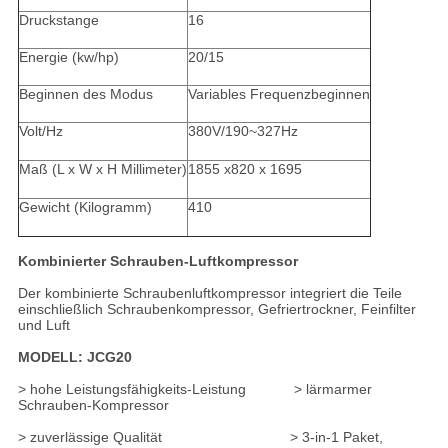
Druckstange
16
Energie (kw/hp)
20/15
Beginnen des Modus
Variables Frequenzbeginnen
Volt/Hz
380V/190~327Hz
Maß (L x W x H Millimeter)
1855 x820 x 1695
Gewicht (Kilogramm)
410
Kombinierter Schrauben-Luftkompressor
Der kombinierte Schraubenluftkompressor integriert die Teile
einschließlich Schraubenkompressor, Gefriertrockner, Feinfilter
und Luft
MODELL: JCG20
> hohe Leistungsfähigkeits-Leistung > lärmarmer
Schrauben-Kompressor
> zuverlässige Qualität > 3-in-1 Paket,