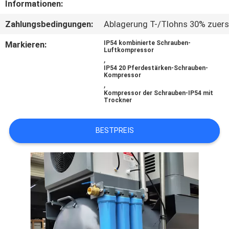
Informationen:
TRETEN
Zahlungsbedingungen:
Ablagerung T-/Tlohns 30% zuers
SIE
Markieren:
IP54 kombinierte Schrauben-
Luftkompressor
MIT
,
IP54 20 Pferdestärken-Schrauben-
UNS
Kompressor
,
IN
Kompressor der Schrauben-IP54 mit
Trockner
VERBINDUNG
BESTPREIS
NACHRICHTEN
FORDERN
SIE
EIN
ZITAT