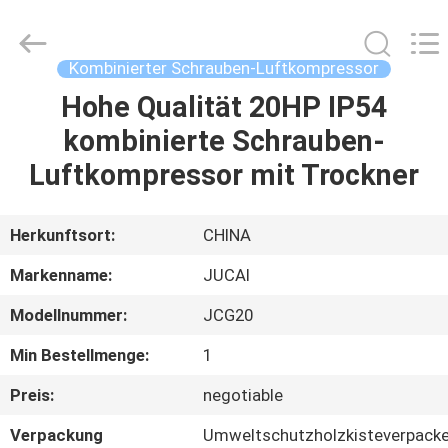
Road
Enterprise
Management
Services
Co.,
Kombinierter Schrauben-Luftkompressor
Ltd..
All
Hohe Qualität 20HP IP54
HAUS
Rights
Reserved.
kombinierte Schrauben-
PRODUKTE
Luftkompressor mit Trockner
ÜBER
Herkunftsort:
CHINA
UNS
Markenname:
JUCAI
Modellnummer:
JCG20
FABRIK-
Min Bestellmenge:
1
AUSFLUG
Preis:
negotiable
QUALITÄTSKONTROLLE
Verpackung
Umweltschutzholzkisteverpack